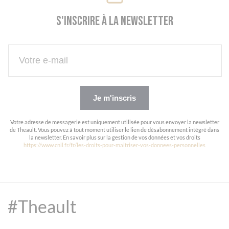
S'inscrire à la newsletter
Panneau de gestion des cookies
Je m'inscris
Votre adresse de messagerie est uniquement utilisée pour vous envoyer la newsletter
de Theault. Vous pouvez à tout moment utiliser le lien de désabonnement intégré dans
la newsletter. En savoir plus sur la gestion de vos données et vos droits
https://www.cnil.fr/fr/les-droits-pour-maitriser-vos-donnees-personnelles
#Theault