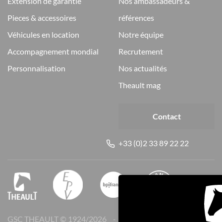
extension de garantie
nos ambassadeurs &
pieces & accessoires
références
véhicules en location
notre équipe
accompagnement mondial
recrutement
personnalisation
nos actualités
theault mag
Contact
+33 (0)2 33 89 22 22
GSC THEAULT © 1924/
2026
Mentions légales