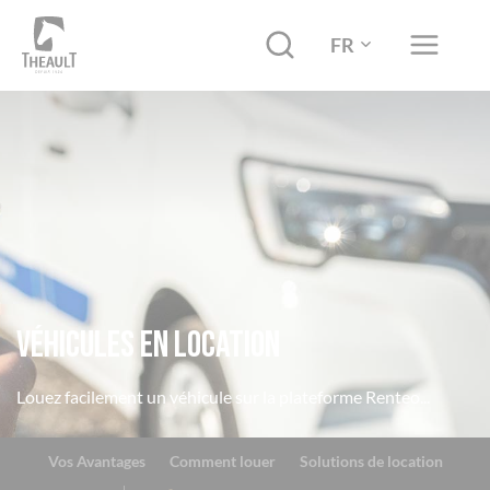
FR
Véhicules en location
Louez facilement un véhicule sur la plateforme Renteo...
Vos Avantages
Comment louer
Solutions de location