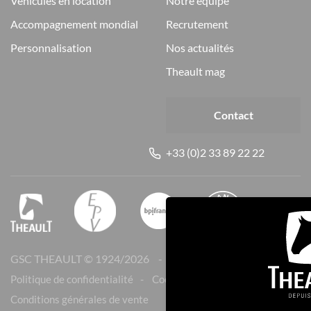
véhicules en location
notre équipe
accompagnement mondial
recrutement
personnalisation
nos actualités
theault mag
Contact
+33 (0)2 33 89 22 22
GSC THEAULT © 1924/
2026
Mentions légales
Politique de confidentialité
Cookies
Conditions générales de vente