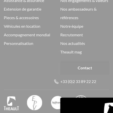
assistance & assurance
nos engagements & valeurs
extension de garantie
nos ambassadeurs &
pieces & accessoires
références
véhicules en location
notre équipe
accompagnement mondial
recrutement
personnalisation
nos actualités
theault mag
Contact
+33 (0)2 33 89 22 22