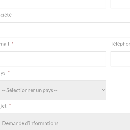
ciété
mail
*
Télépho
ays
*
jet
*