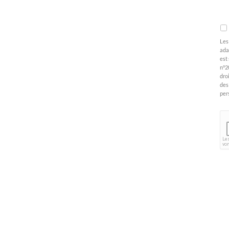
R
Les
ada
est
n°2
dro
des
per
C