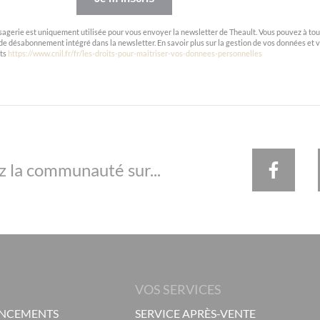
agerie est uniquement utilisée pour vous envoyer la newsletter de Theault. Vous pouvez à tou
de désabonnement intégré dans la newsletter. En savoir plus sur la gestion de vos données et 
its
https://www.cnil.fr/fr/les-droits-pour-maitriser-vos-donnees-personnelles
z la communauté sur...
VOS SERVICES
ANCEMENTS
SERVICE APRÈS-VENTE