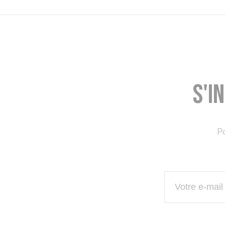
S'i
Po