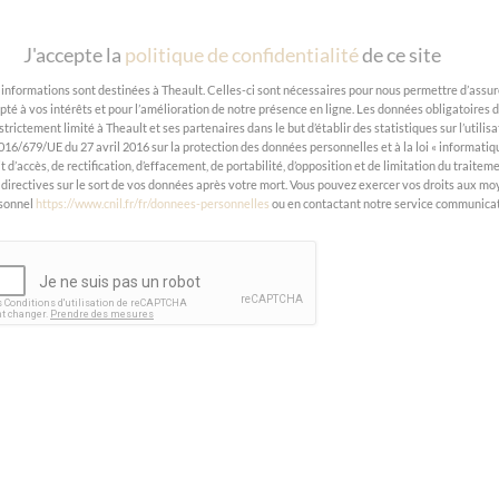
J'accepte la
politique de confidentialité
de ce site
GPD
*
 informations sont destinées à Theault. Celles-ci sont nécessaires pour nous permettre d’assure
Panneau de gestion des cookies
pté à vos intérêts et pour l’amélioration de notre présence en ligne. Les données obligatoires 
 strictement limité à Theault et ses partenaires dans le but d’établir des statistiques sur l’ut
016/679/UE du 27 avril 2016 sur la protection des données personnelles et à la loi « informatiqu
it d’accès, de rectification, d’effacement, de portabilité, d’opposition et de limitation du tra
 directives sur le sort de vos données après votre mort. Vous pouvez exercer vos droits aux mo
sonnel
https://www.cnil.fr/fr/donnees-personnelles
ou en contactant notre service communicati
APTCHA