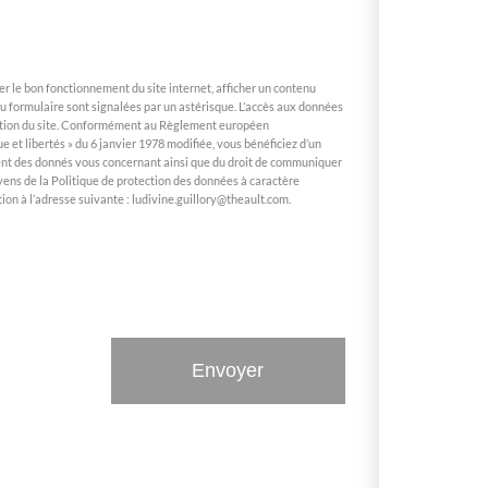
r le bon fonctionnement du site internet, afficher un contenu
du formulaire sont signalées par un astérisque. L’accès aux données
ilisation du site. Conformément au Règlement européen
e et libertés » du 6 janvier 1978 modifiée, vous bénéficiez d’un
itement des donnés vous concernant ainsi que du droit de communiquer
yens de la Politique de protection des données à caractère
on à l’adresse suivante : ludivine.guillory@theault.com.