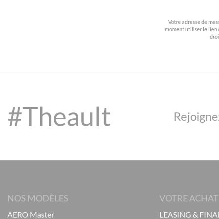
Votre adresse de mess
moment utiliser le lien 
dro
#Theault
Rejoigne
NOS MODÈLES
VOTRE ACHAT
AERO Master
LEASING & FIN