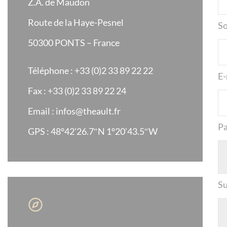
Z.A. de Maudon
Route de la Haye-Pesnel
So
50300 PONTS – France
Téléphone :
+33 (0)2 33 89 22 22
E-
Fax : +33 (0)2 33 89 22 24
Email :
infos@theault.fr
P
GPS : 48°42’26.7″N 1°20’43.5″W
Su