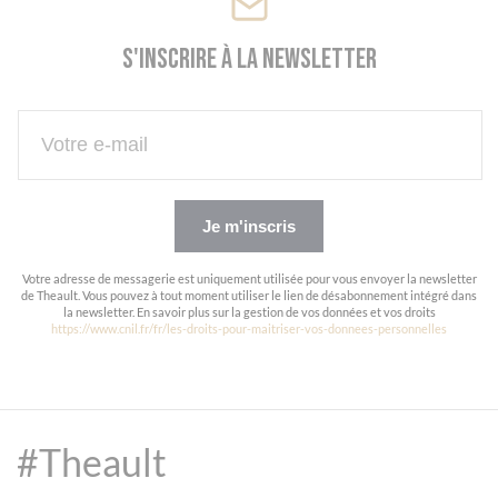
S'inscrire à la newsletter
Je m'inscris
Votre adresse de messagerie est uniquement utilisée pour vous envoyer la newsletter
de Theault. Vous pouvez à tout moment utiliser le lien de désabonnement intégré dans
la newsletter. En savoir plus sur la gestion de vos données et vos droits
https://www.cnil.fr/fr/les-droits-pour-maitriser-vos-donnees-personnelles
#Theault