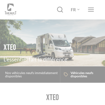
FR
Xteo
L'essentiel fait la différence
Nos véhicules neufs immédiatement
Véhicules neufs
disponibles
disponibles
XTEO