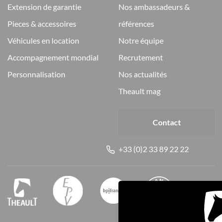
extension de garantie
nos ambassadeurs &
pieces & accessoires
références
véhicules en location
notre équipe
accompagnement mondial
recrutement
personnalisation
nos actualités
theault mag
Contact
+33 (0)2 33 89 22 22