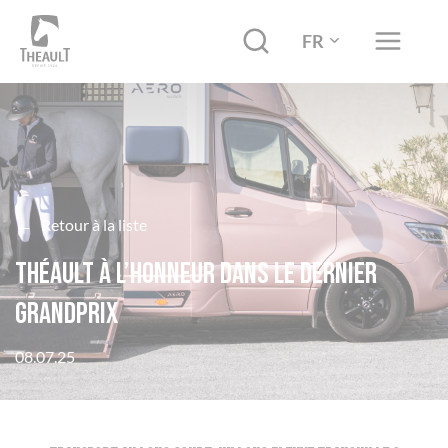
FR
←
Retour à la liste
Théault à l’honneur dans le dernier
Grandprix
08.07.25