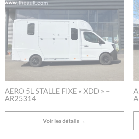
AERO 5L STALLE FIXE « XDD » –
A
AR25314
A
Voir les détails →