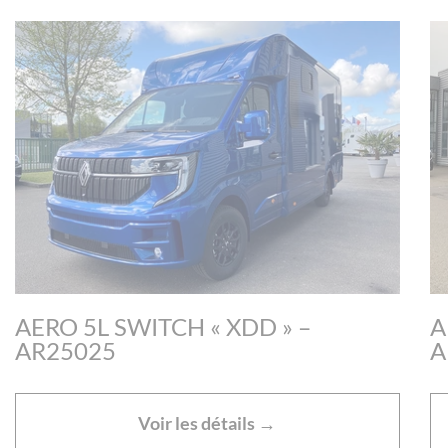
AERO 5L SWITCH « XDD » –
A
AR25025
A
Voir les détails →