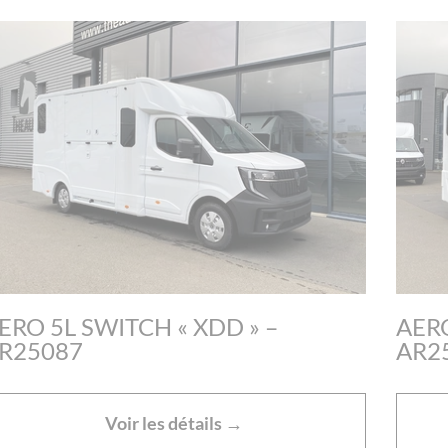
Panneau de gestion des cookies
ERO 5L SWITCH « XDD » –
AERO
R25087
AR2
Voir les détails →