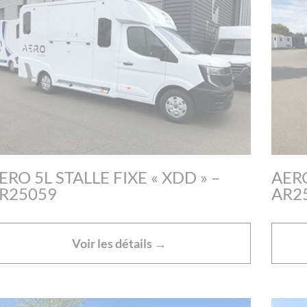
ERO 5L STALLE FIXE « XDD » –
AERO
R25059
AR2
Voir les détails →