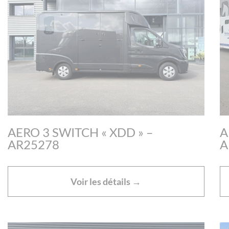
AERO 3 SWITCH « XDD » –
A
AR25278
A
Voir les détails →