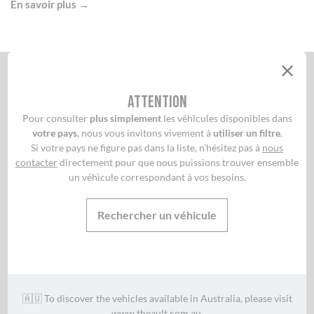
En savoir plus →
S'inscrire à la newsletter
Attention
Pour consulter
plus simplement
les véhicules disponibles dans
votre pays
, nous vous invitons vivement à
utiliser un filtre
.
Si votre pays ne figure pas dans la liste, n’hésitez pas à
nous
contacter
directement pour que nous puissions trouver ensemble
un véhicule correspondant à vos besoins.
Je m'inscris
Rechercher un véhicule
Votre adresse de messagerie est uniquement utilisée pour vous envoyer la newsletter
de Theault. Vous pouvez à tout moment utiliser le lien de désabonnement intégré dans
la newsletter. En savoir plus sur la gestion de vos données et vos droits
https://www.cnil.fr/fr/les-droits-pour-maitriser-vos-donnees-personnelles
🇦🇺 To discover the vehicles available in Australia, please visit
www.theault.com.au
.