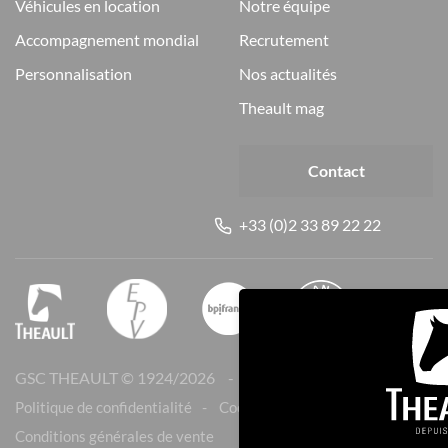
véhicules en location
notre équipe
accompagnement mondial
recrutement
personnalisation
nos actualités
theault mag
Contact
+33 (0)2 33 89 22 22
GSC THEAULT © 1924/
2026
Mentions légales
Politique de confidentialité
Cookies
Conditions générales de vente