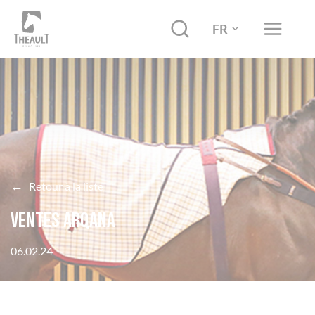
FR
←
Retour à la liste
Ventes Arqana
06.02.24