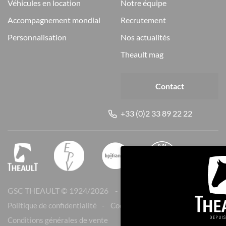
véhicules en location
notre équipe
accompagnement mondial
recrutement
personnalisation
nos actualités
theault mag
Contact
+33 (0)2 33 89 22 22
GSC THEAULT © 1924/
2026
Mentions légales
Politique de confidentialité
Cookies
Conditions générales de vente