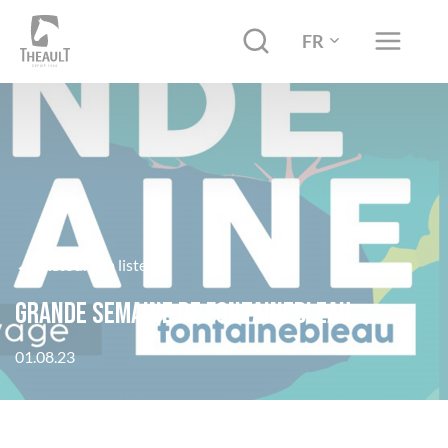
FR
←
Retour à la liste
Grande Semaine de Fontainebleau
01.08.23