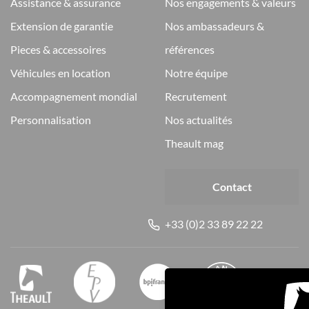
assistance & assurance
nos engagements & valeurs
extension de garantie
nos ambassadeurs &
pieces & accessoires
références
véhicules en location
notre équipe
accompagnement mondial
recrutement
personnalisation
nos actualités
theault mag
Contact
+33 (0)2 33 89 22 22