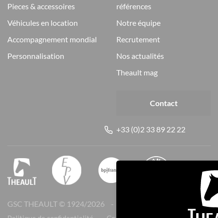
pieces & accessoires
références
véhicules en location
notre équipe
accompagnement mondial
recrutement
personnalisation
nos actualités
theault mag
Contact
+33 (0)2 33 89 22 22
GSC THEAULT © 1924/
2026
Mentions légales