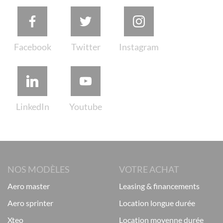
NOS MODÈLES
VOTRE ACHAT
aero master
leasing & financements
aero sprinter
location longue durée
xteo
location moyenne durée