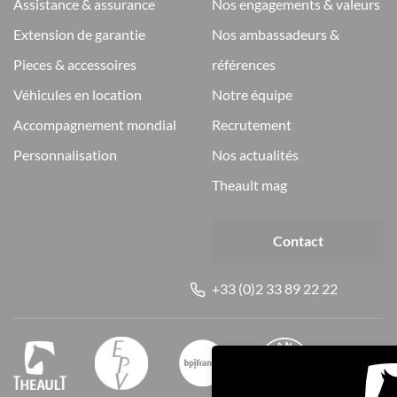
assistance & assurance
nos engagements & valeurs
extension de garantie
nos ambassadeurs &
pieces & accessoires
références
véhicules en location
notre équipe
accompagnement mondial
recrutement
personnalisation
nos actualités
theault mag
Contact
+33 (0)2 33 89 22 22