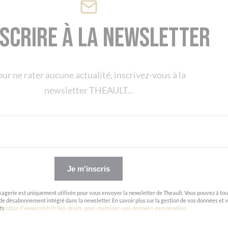
Panneau de gestion des cookies
nscrire à la newsletter
ur ne rater aucune actualité, inscrivez-vous à la
newsletter THEAULT...
Je m'inscris
agerie est uniquement utilisée pour vous envoyer la newsletter de Theault. Vous pouvez à tou
de désabonnement intégré dans la newsletter. En savoir plus sur la gestion de vos données et 
its
https://www.cnil.fr/fr/les-droits-pour-maitriser-vos-donnees-personnelles