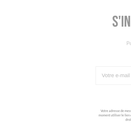
S'i
Po
Votre adresse de mess
moment utiliser le lien 
dro