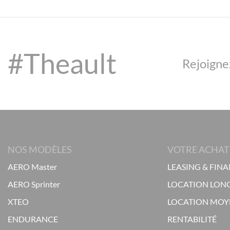
#Theault
Rejoigne
NOS MODÈLES
VOTRE ACHAT
AERO Master
LEASING & FIN
AERO Sprinter
LOCATION LON
XTEO
LOCATION MOY
ENDURANCE
RENTABILITÉ