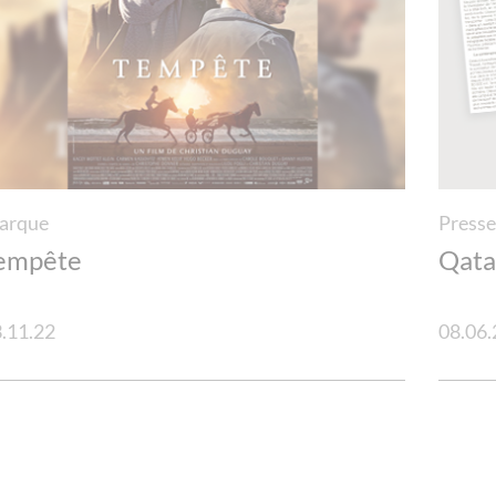
arque
Press
empête
Qata
.11.22
08.06.