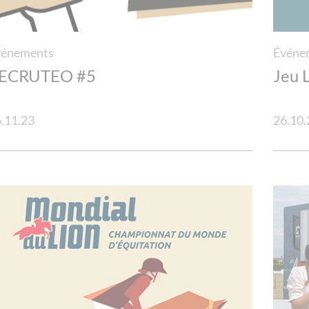
vénements
Événe
ECRUTEO #5
Jeu L
.11.23
26.10.