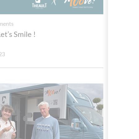
ments
et’s Smile !
23