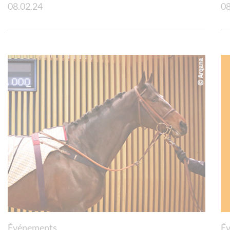
08.02.24
08
Événements
É