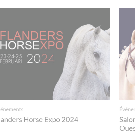
vénements
Événe
landers Horse Expo 2024
Salo
Oues