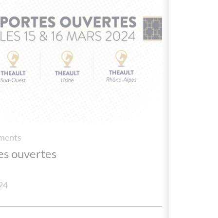
ments
es ouvertes
24