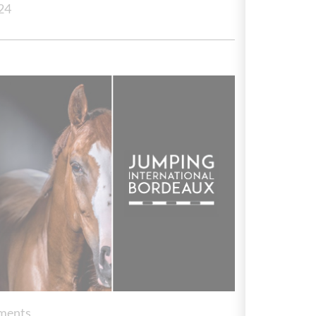
24
ments