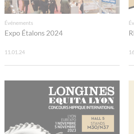
Événements
É
Expo Étalons 2024
R
11.01.24
16